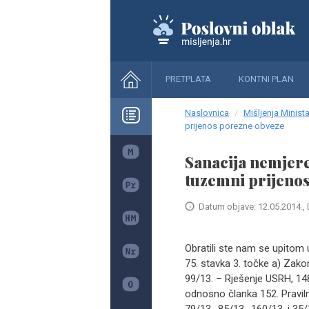
PRETPLATA
KONTNI PLAN
Naslovnica
Mišljenja Minista
prijenos porezne obveze
Sanacija nemjeren
tuzemni prijeno
Datum objave: 12.05.2014., 
Obratili ste nam se upitom
75. stavka 3. točke a) Zako
99/13. – Rješenje USRH, 148
odnosno članka 152. Pravil