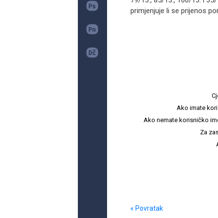
79/13., 85/13., 160/13. i 35/
primjenjuje li se prijenos po
Cj
Ako imate kori
Ako nemate korisničko ime i 
Za zas
« Povratak