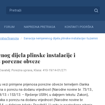
FORUM
NAPREDNA PRETRAGA
KONTAKT I PODRŠKA
rstva financija
Sanacija nemjerenog dijela plinske instalacije i tuzemni
og dijela plinske instalacije i
s porezne obveze
Davatelj: Porezna uprava, Klasa: 410-19/14-01/271
 u vezi primjene prijenosa porezne obveze temeljem članka
na o porezu na dodanu vrijednost (Narodne novine br. 73/13.,
/13. i 153/13. – Rješenje USRH, u daljnjem tekstu: Zakon),
nika o porezu na dodanu vrijednost (Narodne novine br.