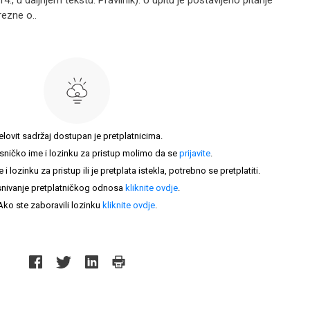
14., u daljnjem tekstu: Pravilnik). U upitu je postavljeno pitanje
rezne o..
elovit sadržaj dostupan je pretplatnicima.
sničko ime i lozinku za pristup molimo da se
prijavite
.
lozinku za pristup ili je pretplata istekla, potrebno se pretplatiti.
nivanje pretplatničkog odnosa
kliknite ovdje
.
Ako ste zaboravili lozinku
kliknite ovdje
.