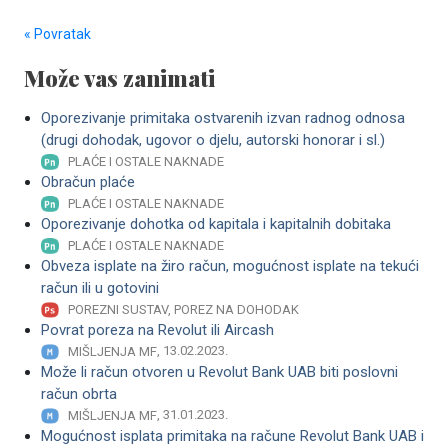
« Povratak
Može vas zanimati
Oporezivanje primitaka ostvarenih izvan radnog odnosa
(drugi dohodak, ugovor o djelu, autorski honorar i sl.)
PLAĆE I OSTALE NAKNADE
Obračun plaće
PLAĆE I OSTALE NAKNADE
Oporezivanje dohotka od kapitala i kapitalnih dobitaka
PLAĆE I OSTALE NAKNADE
Obveza isplate na žiro račun, mogućnost isplate na tekući
račun ili u gotovini
POREZNI SUSTAV, POREZ NA DOHODAK
Povrat poreza na Revolut ili Aircash
, 13.02.2023.
MIŠLJENJA MF
Može li račun otvoren u Revolut Bank UAB biti poslovni
račun obrta
, 31.01.2023.
MIŠLJENJA MF
Mogućnost isplata primitaka na račune Revolut Bank UAB i