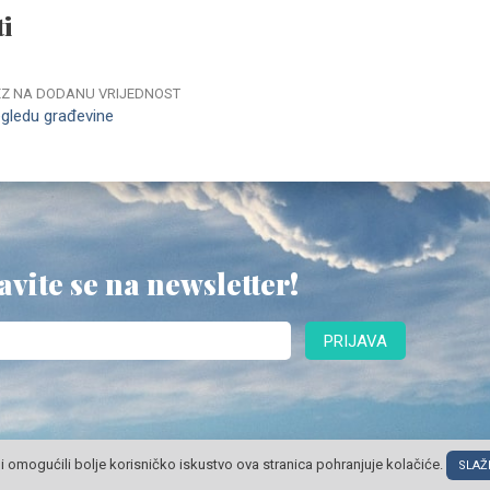
i
REZ NA DODANU VRIJEDNOST
egledu građevine
avite se na newsletter!
PRIJAVA
i omogućili bolje korisničko iskustvo ova stranica pohranjuje kolačiće.
SLAŽ
© POSLOVNI OBLAK Sva prava pridržana