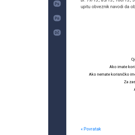
br. 79/13., 85/13., 160/13., 
upitu obveznik navodi da oba
Cj
Ako imate kori
Ako nemate korisničko ime i 
Za zas
« Povratak