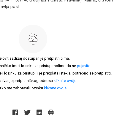
35/14. i 157/14., u daljnjem tekstu: Pravilnik). Naime, u svom
vlja posl..
elovit sadržaj dostupan je pretplatnicima.
sničko ime i lozinku za pristup molimo da se
prijavite
.
lozinku za pristup ili je pretplata istekla, potrebno se pretplatiti.
nivanje pretplatničkog odnosa
kliknite ovdje
.
Ako ste zaboravili lozinku
kliknite ovdje
.