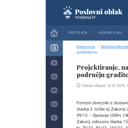
PRETPLATA
KONTNI PLAN
Naslovnica
Mišljenja Minista
graditeljstva
Projektiranje, na
području gradite
Datum objave: 12.01.2015., 
Porezni obveznik iz dostav
stavka 3. točke a) Zakona o
99/13. – Rješenje USRH, 148
Zakon), odnosno članka 152