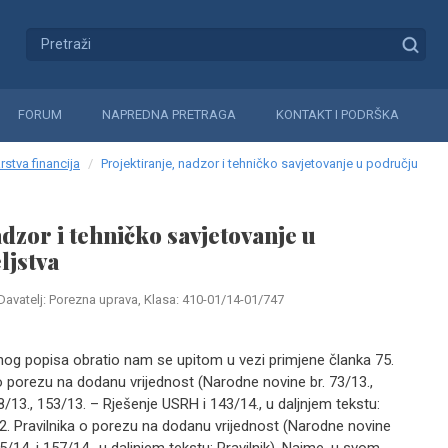
FORUM
NAPREDNA PRETRAGA
KONTAKT I PODRŠKA
rstva financija
Projektiranje, nadzor i tehničko savjetovanje u području
dzor i tehničko savjetovanje u
ljstva
Davatelj: Porezna uprava, Klasa: 410-01/14-01/747
nog popisa obratio nam se upitom u vezi primjene članka 75.
 porezu na dodanu vrijednost (Narodne novine br. 73/13.,
/13., 153/13. – Rješenje USRH i 143/14., u daljnjem tekstu:
. Pravilnika o porezu na dodanu vrijednost (Narodne novine