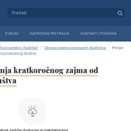
FORUM
NAPREDNA PRETRAGA
KONTAKT I PODRŠKA
čunovodstvo (Sadržaj)
Obveze prema povezanim društvima
Primjer
od povezanog društva
nja kratkoročnog zajma od
uštva
elovit sadržaj dostupan je pretplatnicima.