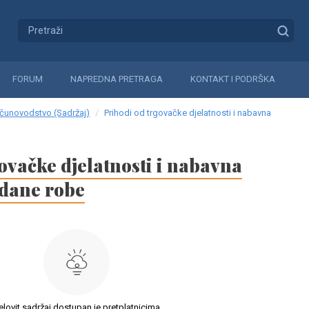
FORUM
NAPREDNA PRETRAGA
KONTAKT I PODRŠKA
čunovodstvo (Sadržaj)
Prihodi od trgovačke djelatnosti i nabavna
ovačke djelatnosti i nabavna
odane robe
elovit sadržaj dostupan je pretplatnicima.