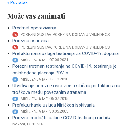
« Povratak
Može vas zanimati
Predmet oporezivanja
POREZNI SUSTAV, POREZ NA DODANU VRIJEDNOST
Porezna osnovica
POREZNI SUSTAV, POREZ NA DODANU VRIJEDNOST
Prefakturirana usluga testiranja za COVID-19, dopuna
, 07.06.2021.
MIŠLJENJA MF
Porezni tretman testiranja na COVID-19, testiranje je
oslobođeno plaćanja PDV-a
, 12.10.2020.
MIŠLJENJA MF
Utvrđivanje porezne osnovice u slučaju prefakturiranja
troškova među povezanim stranama
, 06.07.2015.
MIŠLJENJA MF
Prefakturiranje usluga kliničkog ispitivanja
, 30.05.2005.
MIŠLJENJA MF
Porezno motrište usluge COVID testiranja radnika
Novost, 05.10.2021.