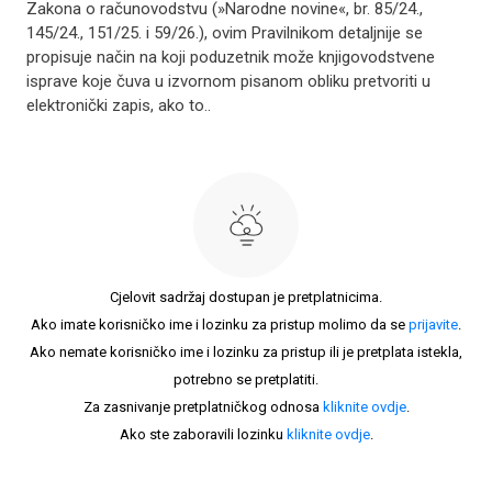
Zakona o računovodstvu (»Narodne novine«, br. 85/24.,
145/24., 151/25. i 59/26.), ovim Pravilnikom detaljnije se
propisuje način na koji poduzetnik može knjigovodstvene
isprave koje čuva u izvornom pisanom obliku pretvoriti u
elektronički zapis, ako to..
Cjelovit sadržaj dostupan je pretplatnicima.
Ako imate korisničko ime i lozinku za pristup molimo da se
prijavite
.
Ako nemate korisničko ime i lozinku za pristup ili je pretplata istekla,
potrebno se pretplatiti.
Za zasnivanje pretplatničkog odnosa
kliknite ovdje
.
Ako ste zaboravili lozinku
kliknite ovdje
.