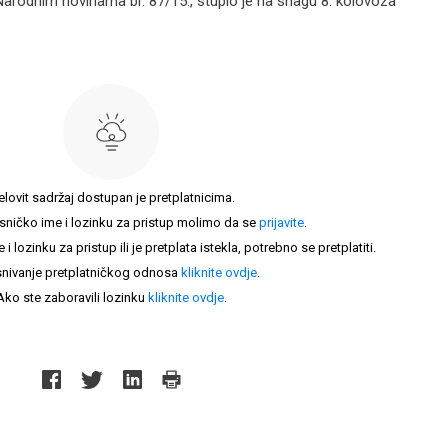
 Narodnim novinama br. 87/15., stupio je na snagu 8. kolovoza
elovit sadržaj dostupan je pretplatnicima.
sničko ime i lozinku za pristup molimo da se
prijavite
.
lozinku za pristup ili je pretplata istekla, potrebno se pretplatiti.
nivanje pretplatničkog odnosa
kliknite ovdje
.
Ako ste zaboravili lozinku
kliknite ovdje
.