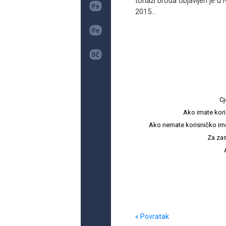
tonaži broda objavljen je u
2015...
Cj
Ako imate kori
Ako nemate korisničko ime i 
Za zas
« Povratak