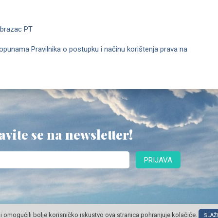
Obrazac PT
dopunama Pravilnika o postupku i načinu korištenja prava na
avite se na newsletter!
PRIJAVA
i omogućili bolje korisničko iskustvo ova stranica pohranjuje kolačiće.
© POSLOVNI OBLAK Sva prava pridržana
SLAŽ