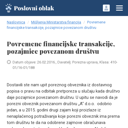
Naslovnica
Mišljenja Ministarstva financija
Povremene
financijske transakcije, pozajmice povezanom društvu
Povremene financijske transakcije,
pozajmice povezanom društvu
Datum objave: 26.02.2016., Davatelj: Porezna uprava, Klasa: 410-
01/16-01/188
Dostavili ste nam upit poreznog obveznika iz dostavnog
popisa o pravu na odbitak pretporeza u slučaju kada društvo
daje pozajmice povezanom društvu. U upitu se navodi da je
porezni obveznik povezanom društvu „A“ d.o.o. odobrio
jedan, a u 2015. godini drugi zajam koji proizlaze iz
nenaplaćenog potraživanja koje porezni obveznik ima prema
tom društvu te da na odobrene zajmove obračunava