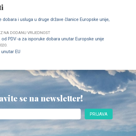
i
e dobara i usluga u druge države članice Europske unije,
REZ NA DODANU VRIJEDNOST
 od PDV-a za isporuke dobara unutar Europske unije
2020.
 unutar EU
avite se na newsletter!
PRIJAVA