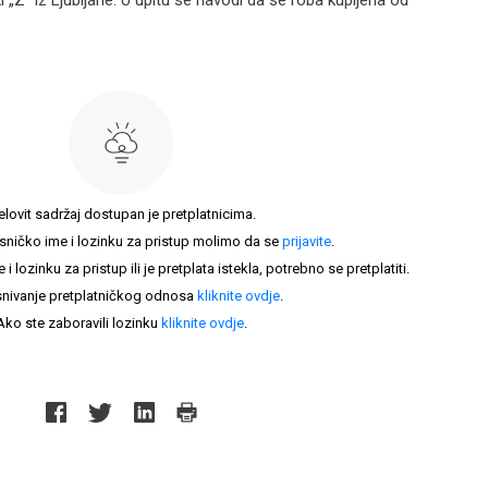
 „Z“ iz Ljubljane. U upitu se navodi da se roba kupljena od
elovit sadržaj dostupan je pretplatnicima.
sničko ime i lozinku za pristup molimo da se
prijavite
.
lozinku za pristup ili je pretplata istekla, potrebno se pretplatiti.
nivanje pretplatničkog odnosa
kliknite ovdje
.
Ako ste zaboravili lozinku
kliknite ovdje
.