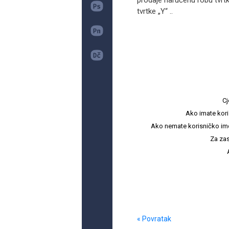
prodaje naručenu robu tvrtki
tvrtke „Y“ ..
Cj
Ako imate kori
Ako nemate korisničko ime i 
Za zas
« Povratak