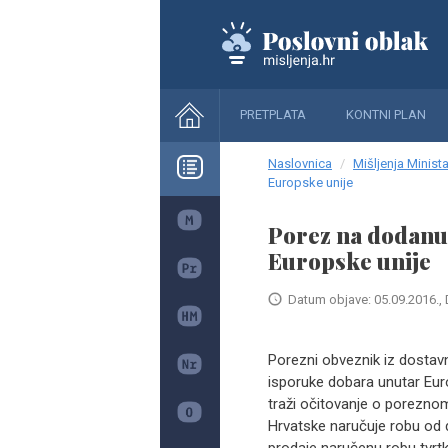
PRETPLATA
KONTNI PLAN
Naslovnica
Mišljenja Minista
Europske unije
Porez na dodanu 
Europske unije
Datum objave: 05.09.2016., 
Porezni obveznik iz dostav
isporuke dobara unutar Euro
traži očitovanje o poreznom
Hrvatske naručuje robu od d