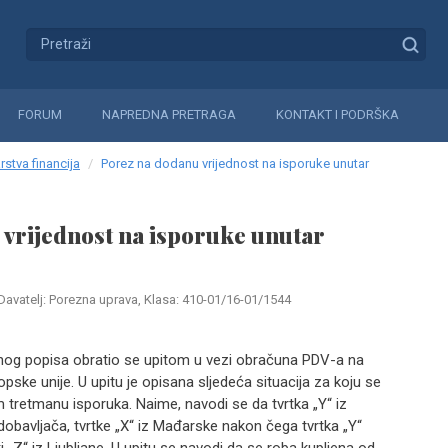
FORUM
NAPREDNA PRETRAGA
KONTAKT I PODRŠKA
rstva financija
Porez na dodanu vrijednost na isporuke unutar
vrijednost na isporuke unutar
Davatelj: Porezna uprava, Klasa: 410-01/16-01/1544
nog popisa obratio se upitom u vezi obračuna PDV-a na
pske unije. U upitu je opisana sljedeća situacija za koju se
 tretmanu isporuka. Naime, navodi se da tvrtka „Y“ iz
obavljača, tvrtke „X“ iz Mađarske nakon čega tvrtka „Y“