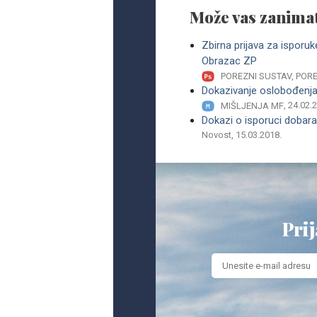
Može vas zanimat
Zbirna prijava za isporuk
Obrazac ZP
POREZNI SUSTAV, PO
Dokazivanje oslobođenja
, 24.02.
MIŠLJENJA MF
Dokazi o isporuci dobara
Novost, 15.03.2018.
Prij