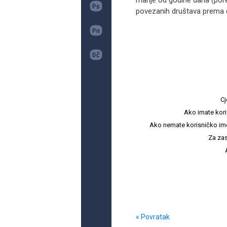
manje od godine dana (pore
povezanih društava prema čl
Cj
Ako imate kori
Ako nemate korisničko ime i 
Za zas
« Povratak