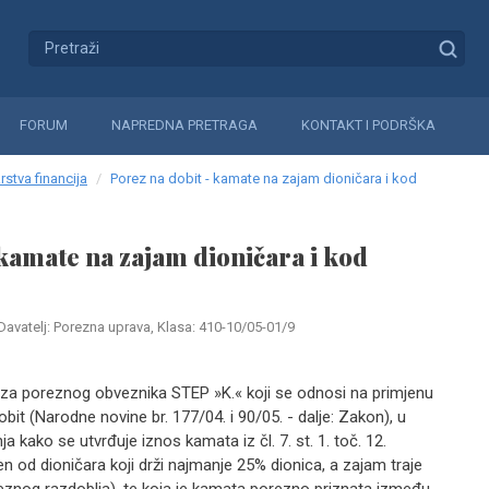
FORUM
NAPREDNA PRETRAGA
KONTAKT I PODRŠKA
rstva financija
Porez na dobit - kamate na zajam dioničara i kod
 kamate na zajam dioničara i kod
Davatelj: Porezna uprava, Klasa: 410-10/05-01/9
za poreznog obveznika STEP »K.« koji se odnosi na primjenu
bit (Narodne novine br. 177/04. i 90/05. - dalje: Zakon), u
a kako se utvrđuje iznos kamata iz čl. 7. st. 1. toč. 12.
n od dioničara koji drži najmanje 25% dionica, a zajam traje