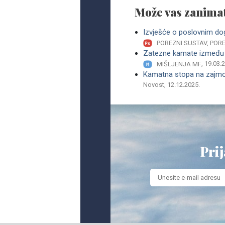
Može vas zanimat
Izvješće o poslovnim d
POREZNI SUSTAV, POR
Zatezne kamate između
, 19.03.
MIŠLJENJA MF
Kamatna stopa na zajm
Novost, 12.12.2025.
Prij