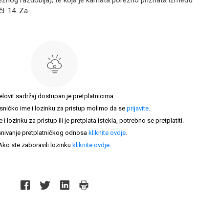
znog razdoblja), te koja je kamata porezno priznata između
. 14. Za..
elovit sadržaj dostupan je pretplatnicima.
sničko ime i lozinku za pristup molimo da se
prijavite
.
lozinku za pristup ili je pretplata istekla, potrebno se pretplatiti.
nivanje pretplatničkog odnosa
kliknite ovdje
.
Ako ste zaboravili lozinku
kliknite ovdje
.