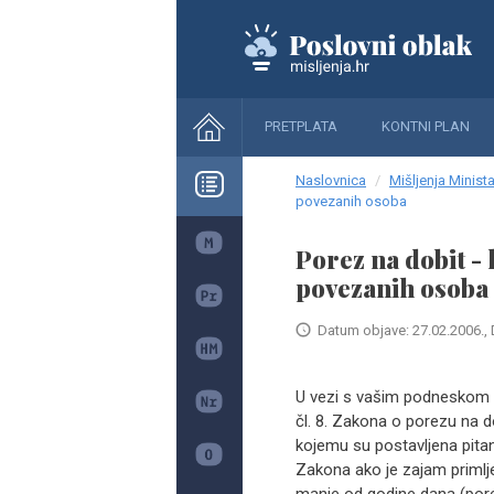
PRETPLATA
KONTNI PLAN
Naslovnica
Mišljenja Minista
povezanih osoba
Porez na dobit -
povezanih osoba
Datum objave: 27.02.2006., 
U vezi s vašim podneskom 
čl. 8. Zakona o porezu na do
kojemu su postavljena pitanj
Zakona ako je zajam primlje