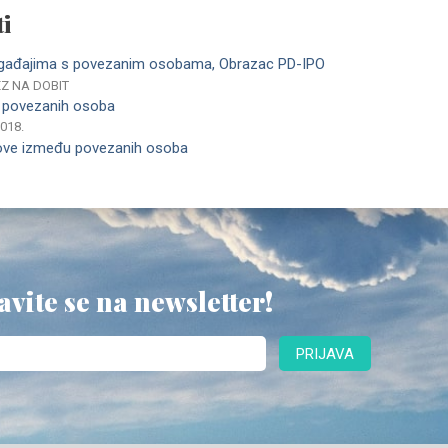
i
ogađajima s povezanim osobama, Obrazac PD-IPO
EZ NA DOBIT
 povezanih osoba
2018.
ove između povezanih osoba
avite se na newsletter!
PRIJAVA