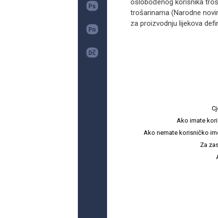
oslobođenog korisnika trošar
trošarinama (Narodne novine
za proizvodnju lijekova defin
Cj
Ako imate kori
Ako nemate korisničko ime i 
Za zas