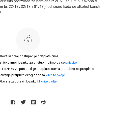
inskih proizvoda za namjene iz čl. 61. st. 1. t. 5. Zakona o
 br. 22/13., 32/13. i 81/13.), odnosno kada se alkohol koristi
..
elovit sadržaj dostupan je pretplatnicima.
sničko ime i lozinku za pristup molimo da se
prijavite
.
lozinku za pristup ili je pretplata istekla, potrebno se pretplatiti.
nivanje pretplatničkog odnosa
kliknite ovdje
.
Ako ste zaboravili lozinku
kliknite ovdje
.