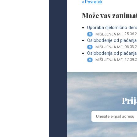
« Povratak
Može vas zanimat
Uporaba djelomično denat
, 25.06.
MIŠLJENJA MF
Oslobođenje od plaćanja t
, 06.03.
MIŠLJENJA MF
Oslobođenja od plaćanja 
, 17.09.
MIŠLJENJA MF
Prij