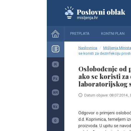
PRETPLATA
KONTNI PLAN
Naslovnica
Mišljenja Minista
se koristi za dezinfekciju pros
Oslobođenje od p
ako se koristi za
laboratorijskog 
Datum objave: 08.07.2014., 
Odgovor o primjeni oslobođe
d.d. Koprivnica, temeljem 
proizvoda. U upitu se navo