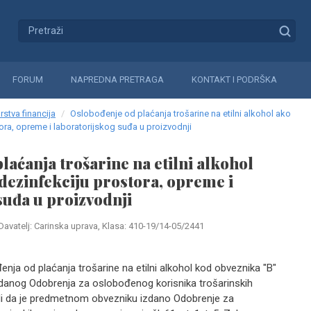
FORUM
NAPREDNA PRETRAGA
KONTAKT I PODRŠKA
rstva financija
Oslobođenje od plaćanja trošarine na etilni alkohol ako
tora, opreme i laboratorijskog suđa u proizvodnji
laćanja trošarine na etilni alkohol
 dezinfekciju prostora, opreme i
suđa u proizvodnji
Davatelj: Carinska uprava, Klasa: 410-19/14-05/2441
nja od plaćanja trošarine na etilni alkohol kod obveznika "B"
izdanog Odobrenja za oslobođenog korisnika trošarinskih
di da je predmetnom obvezniku izdano Odobrenje za