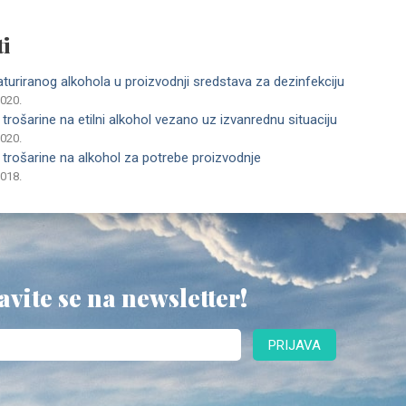
i
uriranog alkohola u proizvodnji sredstava za dezinfekciju
2020.
rošarine na etilni alko­hol vezano uz izvanrednu situaciju
2020.
trošarine na alkohol za potrebe proizvodnje
2018.
avite se na newsletter!
PRIJAVA