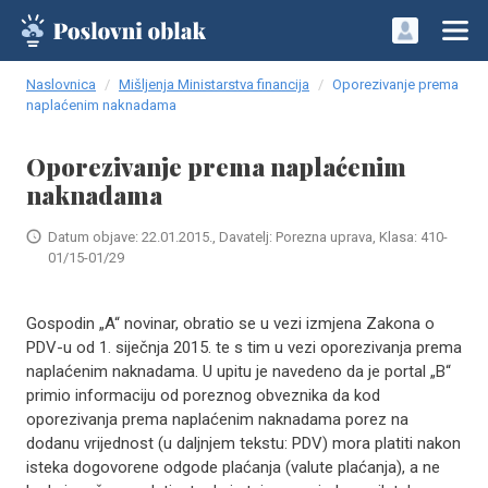
Naslovnica
Mišljenja Ministarstva financija
Oporezivanje prema
naplaćenim naknadama
Oporezivanje prema naplaćenim
naknadama
Datum objave: 22.01.2015., Davatelj: Porezna uprava, Klasa: 410-
01/15-01/29
Gospodin „A“ novinar, obratio se u vezi izmjena Zakona o
PDV-u od 1. siječnja 2015. te s tim u vezi oporezivanja prema
naplaćenim naknadama. U upitu je navedeno da je portal „B“
primio informaciju od poreznog obveznika da kod
oporezivanja prema naplaćenim naknadama porez na
dodanu vrijednost (u daljnjem tekstu: PDV) mora platiti nakon
isteka dogovorene odgode plaćanja (valute plaćanja), a ne