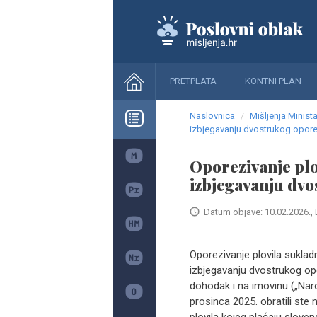
PRETPLATA
KONTNI PLAN
Naslovnica
Mišljenja Minista
izbjegavanju dvostrukog opore
Oporezivanje plo
izbjegavanju dvo
Datum objave: 10.02.2026., 
Oporezivanje plovila sukla
izbjegavanju dvostrukog opo
dohodak i na imovinu („Nar
prosinca 2025. obratili ste