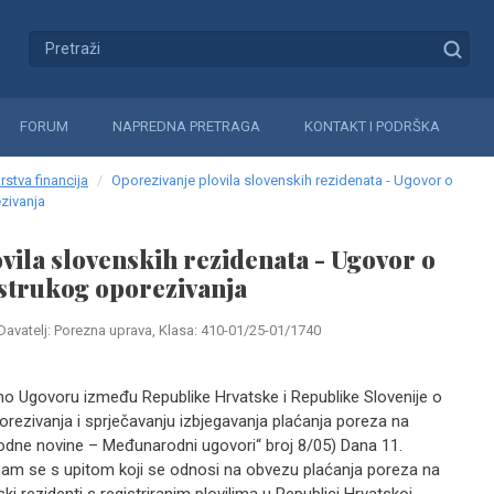
FORUM
NAPREDNA PRETRAGA
KONTAKT I PODRŠKA
rstva financija
Oporezivanje plovila slovenskih rezidenata - Ugovor o
zivanja
vila slovenskih rezidenata - Ugovor o
strukog oporezivanja
Davatelj: Porezna uprava, Klasa: 410-01/25-01/1740
dno Ugovoru između Republike Hrvatske i Republike Slovenije o
rezivanja i sprječavanju izbjegavanja plaćanja poreza na
odne novine – Međunarodni ugovori“ broj 8/05) Dana 11.
 nam se s upitom koji se odnosi na obvezu plaćanja poreza na