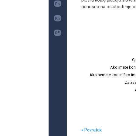
plovila kojeg plaćaju slovens
odnosno na oslobođenje od
Cj
Ako imate kori
Ako nemate korisničko ime i 
Za zas
« Povratak