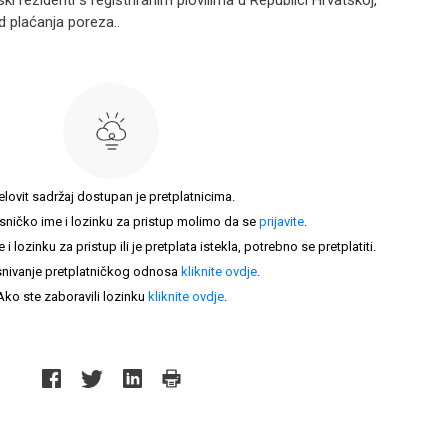
ki rezidenti s registriranim plovilima u Republici Hrvatskoj,
 plaćanja poreza..
elovit sadržaj dostupan je pretplatnicima.
sničko ime i lozinku za pristup molimo da se
prijavite
.
lozinku za pristup ili je pretplata istekla, potrebno se pretplatiti.
nivanje pretplatničkog odnosa
kliknite ovdje
.
Ako ste zaboravili lozinku
kliknite ovdje
.