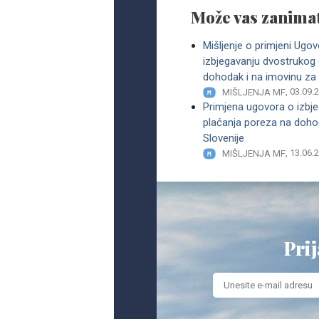
Može vas zanimat
Mišljenje o primjeni Ugo
izbjegavanju dvostrukog 
dohodak i na imovinu za
, 03.09.
MIŠLJENJA MF
Primjena ugovora o izbje
plaćanja poreza na dohod
Slovenije
, 13.06.
MIŠLJENJA MF
Prij