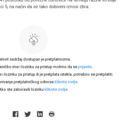
4 i postotku od porezne osnovice na temelju razine emisije
ci 5, na način da se tako dobiveni iznosi zbra..
elovit sadržaj dostupan je pretplatnicima.
sničko ime i lozinku za pristup molimo da se
prijavite
.
lozinku za pristup ili je pretplata istekla, potrebno se pretplatiti.
nivanje pretplatničkog odnosa
kliknite ovdje
.
Ako ste zaboravili lozinku
kliknite ovdje
.