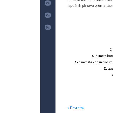
centimetrima prema tablici 
ispušnih plinova prema tabli
Cj
Ako imate kori
Ako nemate korisničko ime i 
Za zas
« Povratak