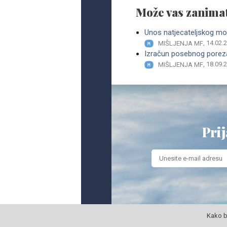
Može vas zanimat
Unos natjecateljskog mo
, 14.02.
MIŠLJENJA MF
Izračun posebnog poreza
, 18.09.
MIŠLJENJA MF
Prij
Kako b