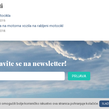
i
tocikla
2019.
 na motorna vozila na rabljeni motocikl
2018.
avite se na newsletter!
PRIJAVA
i omogućili bolje korisničko iskustvo ova stranica pohranjuje kolačiće.
SLAŽ
© POSLOVNI OBLAK Sva prava pridržana