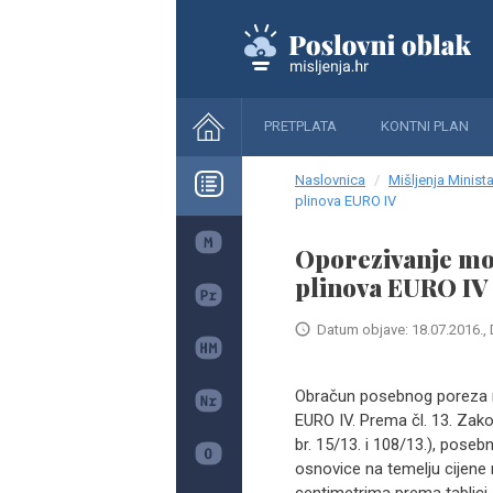
PRETPLATA
KONTNI PLAN
Naslovnica
Mišljenja Minista
plinova EURO IV
Oporezivanje mot
plinova EURO IV
Datum objave: 18.07.2016., 
Obračun posebnog poreza n
EURO IV. Prema čl. 13. Za
br. 15/13. i 108/13.), pose
osnovice na temelju cijen