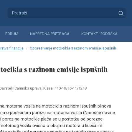
FORUM
NAPREDNA PRETRAGA
KONTAKT I PODRŠKA
rstva financija
Oporezivanje motocikla s razinom emisije ispušnih
ocikla s razinom emisije ispušnih
Davatelj: Carinska uprava, Klasa: 410-19/16-11/1248
a motorna vozila na motocikl s razinom ispušnih plinova
kona o posebnom porezu na motorna vozila (Narodne novine
bni porez na motocikle plaća se u postotku od porezne
e motornog vozila ovisno o obujmu motora u kubičnim