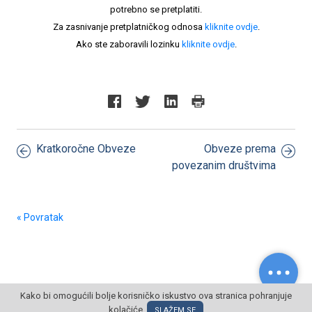
potrebno se pretplatiti.
Za zasnivanje pretplatničkog odnosa
kliknite ovdje
.
Ako ste zaboravili lozinku
kliknite ovdje
.
Kratkoročne Obveze
Obveze prema
povezanim društvima
« Povratak
Kako bi omogućili bolje korisničko iskustvo ova stranica pohranjuje
kolačiće.
© POSLOVNI OBLAK Sva prava pridržana
SLAŽEM SE