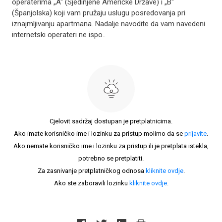
operaterima „A“ (Sjedinjene Američke Države) i „B“
(Španjolska) koji vam pružaju uslugu posredovanja pri
iznajmljivanju apartmana. Nadalje navodite da vam navedeni
internetski operateri ne ispo..
Cjelovit sadržaj dostupan je pretplatnicima.
Ako imate korisničko ime i lozinku za pristup molimo da se
prijavite
.
Ako nemate korisničko ime i lozinku za pristup ili je pretplata istekla,
potrebno se pretplatiti.
Za zasnivanje pretplatničkog odnosa
kliknite ovdje
.
Ako ste zaboravili lozinku
kliknite ovdje
.