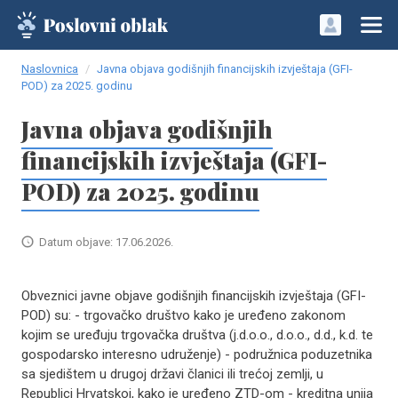
Naslovnica
Javna objava godišnjih financijskih izvještaja (GFI-
POD) za 2025. godinu
Javna objava godišnjih
financijskih izvještaja (GFI-
POD) za 2025. godinu
Datum objave: 17.06.2026.
Obveznici javne objave godišnjih financijskih izvještaja (GFI-
POD) su: - trgovačko društvo kako je uređeno zakonom
kojim se uređuju trgovačka društva (j.d.o.o., d.o.o., d.d., k.d. te
gospodarsko interesno udruženje) - podružnica poduzetnika
sa sjedištem u drugoj državi članici ili trećoj zemlji, u
Republici Hrvatskoj, kako je uređeno ZTD-om - kreditna unija