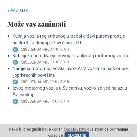
« Povratak
Može vas zanimati
Kupnja vozila registriranog u trećoj državi putem prodaje
na dražbi u drugoj državi članici EU
, 27.10.2020.
MIŠLJENJA MF
Kriteriji za određivanje novog ili rabljenog motornog vozila
, 11.10.2019.
MIŠLJENJA MF
Namjena motornog vozila, uvoz ATV vozila za nadzor po­
ljoprivrednih površina
, 17.05.2018.
MIŠLJENJA MF
Izvoz motornog vozila u Švicarsku, vozilo se već nalazi u
Švicarskoj
, 12.02.2018.
MIŠLJENJA MF
Kako bi omogućili bolje korisničko iskustvo ova stranica pohranjuje
kolačiće.
SLAŽEM SE
© POSLOVNI OBLAK Sva prava pridržana