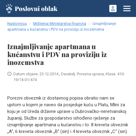
Naslovnica
Mišljenja Ministarstva financija
Iznajmljivanje
apartmana u kućanstvu i PDV na proviziju iz inozemstva
Iznajmljivanje apartmana u
kućanstvu i PDV na proviziju iz
inozemstva
Datum objave: 23.12.2014., Davatelj: Porezna uprava, Klasa: 410-
19/14-01/474
Porezni obveznik iz dostavnog popisa obratio nam se
upitom u kojem je naveo da posjeduje kuću u Platu, Mlini za
koju je od Ureda državne uprave u Dubrovačko-neretvanskoj
županiji, Službe za gospodarstvo ishođeno rješenje za
iznajmljivanje apartmana u kućanstvu i to: 8 kreveta obveznik
„A“, 6 kreveta obveznik „B“ (sin) i 4 kreveta obveznik „C“ (sin).