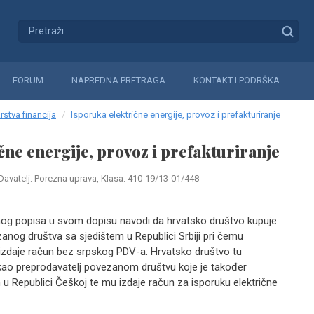
FORUM
NAPREDNA PRETRAGA
KONTAKT I PODRŠKA
rstva financija
Isporuka električne energije, provoz i prefakturiranje
čne energije, provoz i prefakturiranje
Davatelj: Porezna uprava, Klasa: 410-19/13-01/448
vnog popisa u svom dopisu navodi da hrvatsko društvo kupuje
zanog društva sa sjedištem u Republici Srbiji pri čemu
 izdaje račun bez srpskog PDV-a. Hrvatsko društvo tu
 kao preprodavatelj povezanom društvu koje je također
 u Republici Češkoj te mu izdaje račun za isporuku električne