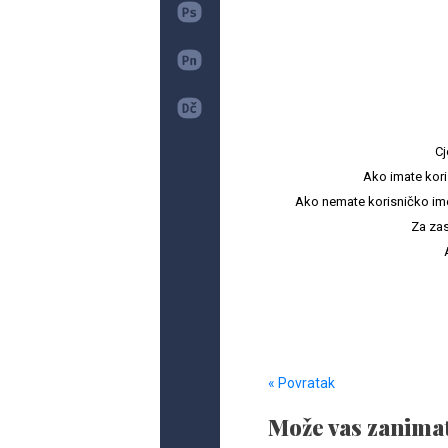
Cj
Ako imate kori
Ako nemate korisničko ime i 
Za zas
« Povratak
Može vas zanimat