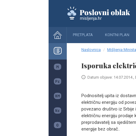
PRETPLATA
KONTNI PLAN
Naslovnica
Mišljenja Minista
Isporuka elektri
Datum objave: 14.07.2014., 
Podnositelj upita iz dosta
električnu energiju od pove
povezano društvo iz Srbije
električnu energiju prodaje
preprodavatelj sa sjedištem
energije bez obrač..