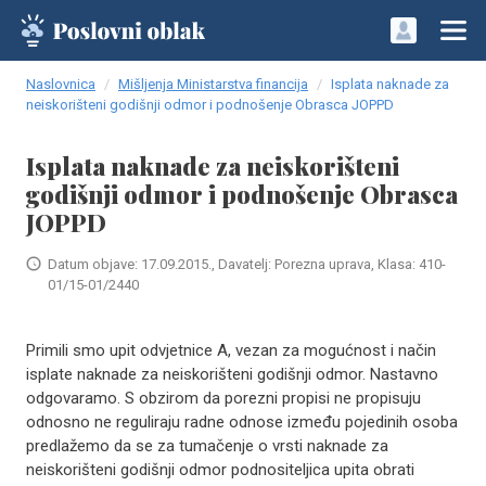
Naslovnica
Mišljenja Ministarstva financija
Isplata naknade za
neiskorišteni godišnji odmor i podnošenje Obrasca JOPPD
Isplata naknade za neiskorišteni
godišnji odmor i podnošenje Obrasca
JOPPD
Datum objave: 17.09.2015., Davatelj: Porezna uprava, Klasa: 410-
01/15-01/2440
Primili smo upit odvjetnice A, vezan za mogućnost i način
isplate naknade za neiskorišteni godišnji odmor. Nastavno
odgovaramo. S obzirom da porezni propisi ne propisuju
odnosno ne reguliraju radne odnose između pojedinih osoba
predlažemo da se za tumačenje o vrsti naknade za
neiskorišteni godišnji odmor podnositeljica upita obrati