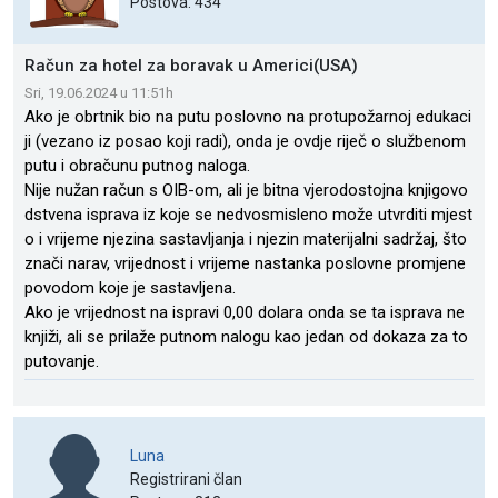
Postova: 434
Račun za hotel za boravak u Americi(USA)
Sri, 19.06.2024 u 11:51h
Ako je obrtnik bio na putu poslovno na protupožarnoj edukaci
ji (vezano iz posao koji radi), onda je ovdje riječ o službenom
putu i obračunu putnog naloga.
Nije nužan račun s OIB-om, ali je bitna vjerodostojna knjigovo
dstvena isprava iz koje se nedvosmisleno može utvrditi mjest
o i vrijeme njezina sastavljanja i njezin materijalni sadržaj, što
znači narav, vrijednost i vrijeme nastanka poslovne promjene
povodom koje je sastavljena.
Ako je vrijednost na ispravi 0,00 dolara onda se ta isprava ne
knjiži, ali se prilaže putnom nalogu kao jedan od dokaza za to
putovanje.
Luna
Registrirani član