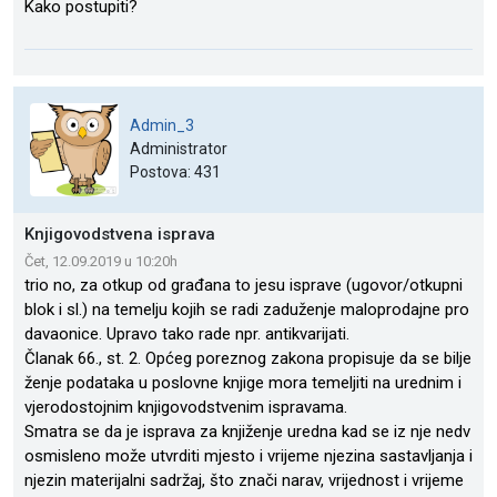
Kako postupiti?
Admin_3
Administrator
Postova: 431
Knjigovodstvena isprava
Čet, 12.09.2019 u 10:20h
trio no, za otkup od građana to jesu isprave (ugovor/otkupni
blok i sl.) na temelju kojih se radi zaduženje maloprodajne pro
davaonice. Upravo tako rade npr. antikvarijati.
Članak 66., st. 2. Općeg poreznog zakona propisuje da se bilje
ženje podataka u poslovne knjige mora temeljiti na urednim i
vjerodostojnim knjigovodstvenim ispravama.
Smatra se da je isprava za knjiženje uredna kad se iz nje nedv
osmisleno može utvrditi mjesto i vrijeme njezina sastavljanja i
njezin materijalni sadržaj, što znači narav, vrijednost i vrijeme