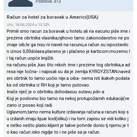
Postova: 313
Račun za hotel za boravak u Americi(USA)
Uto, 18.06.2024 u 13:52h
Primili smo racun za boravak u hotelu ali na eacunu piše ime i
prezime obrtnika vlasnika,njihovo tamo zakonodavstvo ne po
znaje oib,te ga nisu ni naveli na racunu,a račun su ispostavilo
n iznos 0,00dolaea.placeno je i plaćeno je karticom.mozemo l
i taj račun uopće knjižiti.
na računu piše ,kao što rekoh :ime i prezime tog obrtnika,a ad
resa nije točna- i napisali su da je zemlja KYRGYZSTAN.naved
eni obrtnik to tamo uočio nije.a oiba- nema niti ikakvih podata
ka od obrtnika iz RH koji je tamo putovao.
Inače riječ je o obrtniku dohodasuu sutavu pdv-a
Koji je poslovno bio tamo na nekoj protupožarnih edukaciji(ve
zano iz posao koji radi.
Uglavnom,tamo nema kulture izdavanja računa.a racuni koji s
u izdanih imaju kjuar kod(sliku) i na tom zapisu se vidi koliko j
e netko nešto platio.klijent je takve potvrde donio.tj njemu je t
o kao račun isko nigdje to i ne piše sa je račun