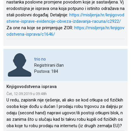
nastanka poslovne promjene povodom koje je sastavljena. Vj
erodostojna je isprava ona koja potpuno i istinito odražava na
stali poslovni događaj. Detaljnije:
https://misljenja.hr/knjigovod
stvene-isprave-evidencije-obveza-izdavanja-racuna/c2922/
Za one na koje se primjenjuje ZOR:
https://misljenja.hr/knjigov
odstvena-isprava/c1646/
trio no
Registrirani član
Postova: 184
Knjigovodstvena isprava
Čet, 12.09.2019 u 09:48h
U redu, zapisnik nije rješenje, ali ako se kod otkupa od fizičkih
osoba koje dođu u dućan I prodaju robu trgovcu za daljnju pr
odaju (second hand) napravi ugovor/ili postoji otkupni blok, n
as zanima što u slučaju kad bi takvu robu kupili od fizičkih os
oba koje tu robu prodaju na internetu (iz drugih zemalja EU)?