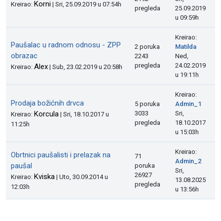
Korni
Kreirao:
| Sri, 25.09.2019 u 07:54h
pregleda
25.09.2019
u 09:59h
Kreirao:
Paušalac u radnom odnosu - ZPP
2 poruka
Matilda
obrazac
2243
Ned,
pregleda
24.02.2019
Alex
Kreirao:
| Sub, 23.02.2019 u 20:58h
u 19:11h
Kreirao:
Prodaja božićnih drvca
5 poruka
Admin_1
Korcula
3033
Sri,
Kreirao:
| Sri, 18.10.2017 u
pregleda
18.10.2017
11:25h
u 15:03h
Kreirao:
Obrtnici paušalisti i prelazak na
71
Admin_2
paušal
poruka
Sri,
26927
Kviska
Kreirao:
| Uto, 30.09.2014 u
13.08.2025
pregleda
12:03h
u 13:56h