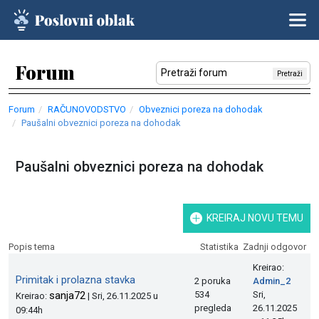
Forum
Pretraži
Forum
RAČUNOVODSTVO
Obveznici poreza na dohodak
Paušalni obveznici poreza na dohodak
Paušalni obveznici poreza na dohodak
KREIRAJ NOVU TEMU
Popis tema
Statistika
Zadnji odgovor
Kreirao:
Primitak i prolazna stavka
2 poruka
Admin_2
sanja72
534
Sri,
Kreirao:
| Sri, 26.11.2025 u
pregleda
26.11.2025
09:44h