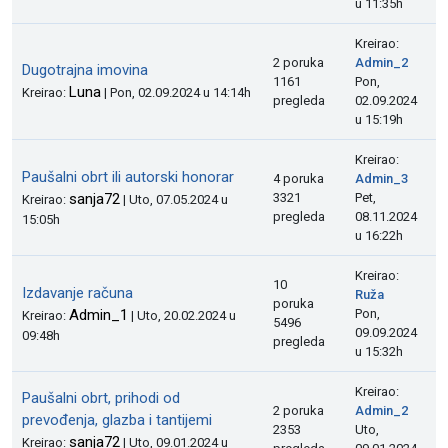
u 11:35h
Kreirao:
2 poruka
Admin_2
Dugotrajna imovina
1161
Pon,
Luna
Kreirao:
| Pon, 02.09.2024 u 14:14h
pregleda
02.09.2024
u 15:19h
Kreirao:
Paušalni obrt ili autorski honorar
4 poruka
Admin_3
sanja72
3321
Pet,
Kreirao:
| Uto, 07.05.2024 u
pregleda
08.11.2024
15:05h
u 16:22h
Kreirao:
10
Izdavanje računa
Ruža
poruka
Admin_1
Pon,
Kreirao:
| Uto, 20.02.2024 u
5496
09.09.2024
09:48h
pregleda
u 15:32h
Kreirao:
Paušalni obrt, prihodi od
2 poruka
Admin_2
prevođenja, glazba i tantijemi
2353
Uto,
sanja72
Kreirao:
| Uto, 09.01.2024 u