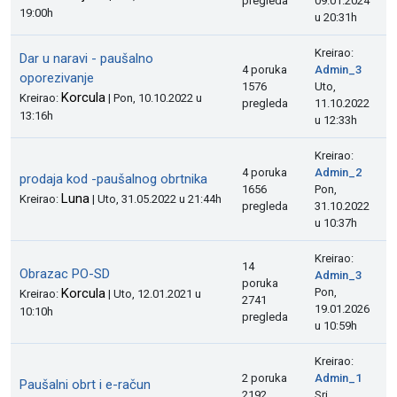
pregleda
09.01.2024
19:00h
u 20:31h
Kreirao:
Dar u naravi - paušalno
4 poruka
Admin_3
oporezivanje
1576
Uto,
Korcula
Kreirao:
| Pon, 10.10.2022 u
pregleda
11.10.2022
13:16h
u 12:33h
Kreirao:
4 poruka
Admin_2
prodaja kod -paušalnog obrtnika
1656
Pon,
Luna
Kreirao:
| Uto, 31.05.2022 u 21:44h
pregleda
31.10.2022
u 10:37h
Kreirao:
14
Obrazac PO-SD
Admin_3
poruka
Korcula
Pon,
Kreirao:
| Uto, 12.01.2021 u
2741
19.01.2026
10:10h
pregleda
u 10:59h
Kreirao:
2 poruka
Admin_1
Paušalni obrt i e-račun
2192
Sri,