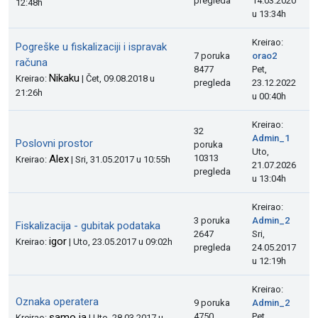
pregleda
14.03.2020
12:48h
u 13:34h
Kreirao:
Pogreške u fiskalizaciji i ispravak
7 poruka
orao2
računa
8477
Pet,
Nikaku
Kreirao:
| Čet, 09.08.2018 u
pregleda
23.12.2022
21:26h
u 00:40h
Kreirao:
32
Admin_1
Poslovni prostor
poruka
Uto,
Alex
10313
Kreirao:
| Sri, 31.05.2017 u 10:55h
21.07.2026
pregleda
u 13:04h
Kreirao:
3 poruka
Admin_2
Fiskalizacija - gubitak podataka
2647
Sri,
igor
Kreirao:
| Uto, 23.05.2017 u 09:02h
pregleda
24.05.2017
u 12:19h
Kreirao:
Oznaka operatera
9 poruka
Admin_2
samo ja
4750
Pet,
Kreirao:
| Uto, 28.03.2017 u