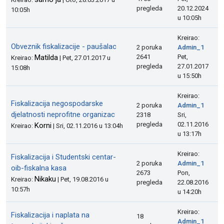
pregleda
20.12.2024
10:05h
u 10:05h
Kreirao:
Obveznik fiskalizacije - paušalac
2 poruka
Admin_1
Matilda
2641
Pet,
Kreirao:
| Pet, 27.01.2017 u
pregleda
27.01.2017
15:08h
u 15:50h
Kreirao:
Fiskalizacija negospodarske
2 poruka
Admin_1
djelatnosti neprofitne organizac
2318
Sri,
pregleda
02.11.2016
Korni
Kreirao:
| Sri, 02.11.2016 u 13:04h
u 13:17h
Kreirao:
Fiskalizacija i Studentski centar-
2 poruka
Admin_1
oib-fiskalna kasa
2673
Pon,
Nikaku
Kreirao:
| Pet, 19.08.2016 u
pregleda
22.08.2016
10:57h
u 14:20h
Kreirao:
Fiskalizacija i naplata na
18
Admin_1