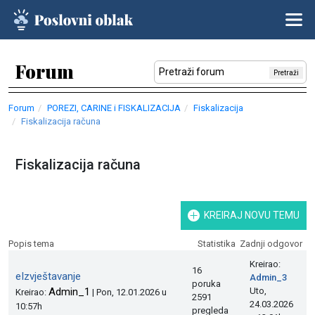
Forum
Pretraži
Forum
POREZI, CARINE i FISKALIZACIJA
Fiskalizacija
Fiskalizacija računa
Fiskalizacija računa
KREIRAJ NOVU TEMU
Popis tema
Statistika
Zadnji odgovor
Kreirao:
16
eIzvještavanje
Admin_3
poruka
Admin_1
Uto,
Kreirao:
| Pon, 12.01.2026 u
2591
24.03.2026
10:57h
pregleda