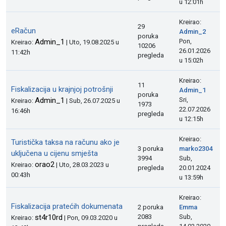
u 12:01h
Kreirao:
29
eRačun
Admin_2
poruka
Admin_1
Pon,
Kreirao:
| Uto, 19.08.2025 u
10206
26.01.2026
11:42h
pregleda
u 15:02h
Kreirao:
11
Fiskalizacija u krajnjoj potrošnji
Admin_1
poruka
Admin_1
Sri,
Kreirao:
| Sub, 26.07.2025 u
1973
22.07.2026
16:46h
pregleda
u 12:15h
Kreirao:
Turistička taksa na računu ako je
3 poruka
marko2304
uključena u cijenu smješta
3994
Sub,
orao2
Kreirao:
| Uto, 28.03.2023 u
pregleda
20.01.2024
00:43h
u 13:59h
Kreirao:
Fiskalizacija pratećih dokumenata
2 poruka
Emma
st4r10rd
2083
Sub,
Kreirao:
| Pon, 09.03.2020 u