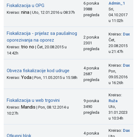
6 poruka
Admin_1
Fiskalizacija u OPG
3988
Sri,
nina
Kreirao:
| Uto, 12.01.2016 u 08:37h
pregleda
04.10.2017
u 11:02h
Fiskalizacija - prijelaz sa paušalnog
Kreirao:
Dax
2 poruka
oporezivanja na oporez
Čet,
2301
20.08.2015
trio no
Kreirao:
| Čet, 20.08.2015 u
pregleda
u 21:47h
14:42h
Kreirao:
Dax
4 poruka
Obveza fiskalizacije kod udruge
Pon,
2687
Yoda
09.05.2016
Kreirao:
| Pon, 11.05.2015 u 15:58h
pregleda
u 16:26h
Kreirao:
Fiskalizacija u web trgovini
9 poruka
Ruža
Mandis
3490
Uto,
Kreirao:
| Pon, 08.12.2014 u
pregleda
31.01.2023
10:27h
u 10:34h
Kreirao:
Dax
4 poruka
Otkupni blok
Uto,