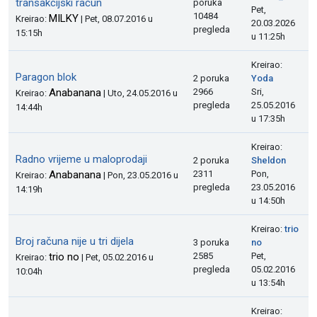
transakcijski račun
poruka
Pet,
10484
MILKY
Kreirao:
| Pet, 08.07.2016 u
20.03.2026
pregleda
15:15h
u 11:25h
Kreirao:
Paragon blok
2 poruka
Yoda
Anabanana
2966
Sri,
Kreirao:
| Uto, 24.05.2016 u
pregleda
25.05.2016
14:44h
u 17:35h
Kreirao:
Radno vrijeme u maloprodaji
2 poruka
Sheldon
Anabanana
2311
Pon,
Kreirao:
| Pon, 23.05.2016 u
pregleda
23.05.2016
14:19h
u 14:50h
Kreirao:
trio
Broj računa nije u tri dijela
3 poruka
no
trio no
2585
Pet,
Kreirao:
| Pet, 05.02.2016 u
pregleda
05.02.2016
10:04h
u 13:54h
Kreirao: