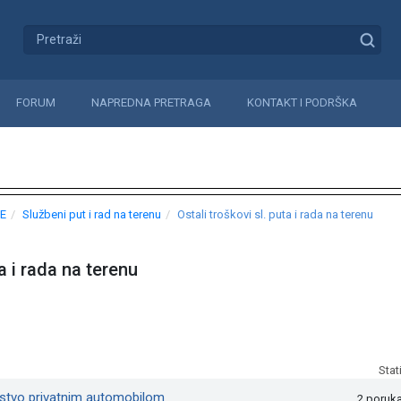
FORUM
NAPREDNA PRETRAGA
KONTAKT I PODRŠKA
E
Službeni put i rad na terenu
Ostali troškovi sl. puta i rada na terenu
ta i rada na terenu
Stat
stvo privatnim automobilom
2 poruk