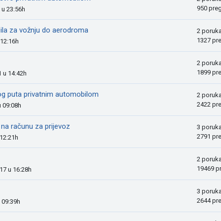
950 pre
5 u 23:56h
ila za vožnju do aerodroma
2 poruk
1327 pr
 12:16h
2 poruk
1899 pr
1 u 14:42h
og puta privatnim automobilom
2 poruk
2422 pr
u 09:08h
na računu za prijevoz
3 poruk
2791 pr
 12:21h
2 poruk
19469 p
017 u 16:28h
3 poruk
2644 pr
u 09:39h