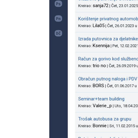
sanja72
Kreirao:
| Čet, 23.01.202
Korištenje privatnog automob
Lila05
Kreirao:
| Čet, 26.01.2023 u
Izrada putovnica za djelatnike
Ksennija
Kreirao:
| Pet, 12.02.202
Račun za gorivo kod služben
trio no
Kreirao:
| Čet, 26.09.2019 
Obračun putnog naloga i PDV 
BORS
Kreirao:
| Čet, 01.06.2017 u
Seminar+team building
Valerie_p
Kreirao:
| Uto, 18.04.2
Trošak autobusa za grupu
Bonnie
Kreirao:
| Sri, 11.02.2015 