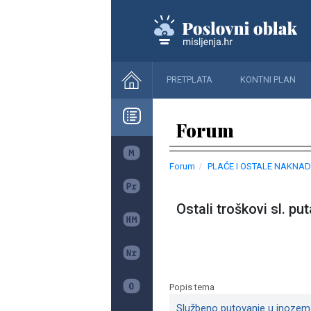
PRETPLATA
KONTNI PLAN
Forum
Forum
PLAĆE I OSTALE NAKNAD
Ostali troškovi sl. pu
Popis tema
Službeno putovanje u inozem