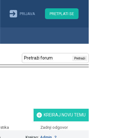
PRIJAVA
PRETPLATI SE
Pretraži
KREIRAJ NOVU TEMU
istika
Zadnji odgovor
a
Kreirao:
Admin_2