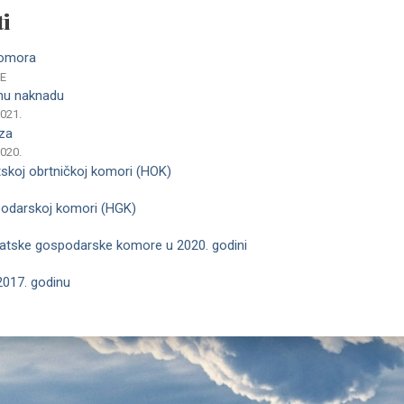
i
komora
NE
nu naknadu
2021.
eza
2020.
skoj obrtničkoj komori (HOK)
podarskoj komori (HGK)
rvatske gospodarske komore u 2020. godini
2017. godinu