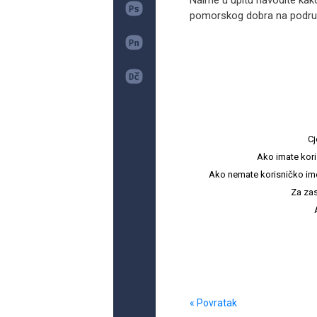
Naime u upitu navodite kak
pomorskog dobra na područj
Cj
Ako imate kori
Ako nemate korisničko ime i 
Za zas
« Povratak