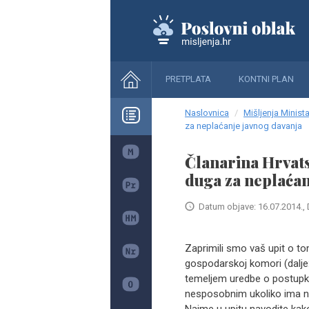
PRETPLATA
KONTNI PLAN
Naslovnica
Mišljenja Minista
za neplaćanje javnog davanja
Članarina Hrvat
duga za neplaćan
Datum objave: 16.07.2014., 
Zaprimili smo vaš upit o t
gospodarskoj komori (dalj
temeljem uredbe o postupk
nesposobnim ukoliko ima ne