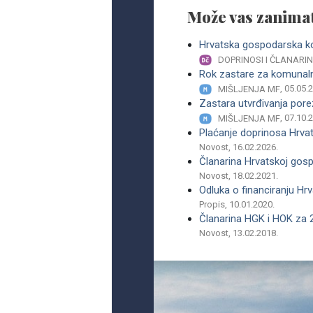
Može vas zanimat
Hrvatska gospodarska 
DOPRINOSI I ČLANARI
Rok zastare za komunal
, 05.05.
MIŠLJENJA MF
Zastara utvrđivanja por
, 07.10.
MIŠLJENJA MF
Plaćanje doprinosa Hrvat
Novost, 16.02.2026.
Članarina Hrvatskoj gos
Novost, 18.02.2021.
Odluka o financiranju H
Propis, 10.01.2020.
Članarina HGK i HOK za 
Novost, 13.02.2018.