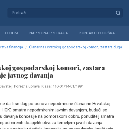
FORUM
NAPREDNA PRETRAGA
KONTAKT I PODRŠKA
rstva financija
Članarina Hrvatskoj gospodarskoj komori, zastara duga
skoj gospodarskoj komori, zastara
je javnog davanja
Davatelj: Porezna uprava, Klasa: 410-01/14-01/1991
ome da li se dug po osnovi nepodmirene članarine Hrvatskoj
e: HGK) smatra nepodmirenim javnim davanjem, budući se
u davanja koncesije na pomorskom dobru, ponuditelj smatra
podmirenih dospjelih obveza temeljem javnih davanja.