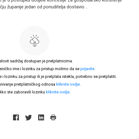
o je u postupku dodjele koncesije za gospodarsko korištenje
u županije jedan od ponuditelja dostavio ..
elovit sadržaj dostupan je pretplatnicima.
sničko ime i lozinku za pristup molimo da se
prijavite
.
lozinku za pristup ili je pretplata istekla, potrebno se pretplatiti.
nivanje pretplatničkog odnosa
kliknite ovdje
.
Ako ste zaboravili lozinku
kliknite ovdje
.