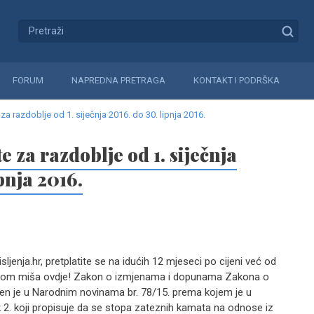
FORUM
NAPREDNA PRETRAGA
KONTAKT I PODRŠKA
a razdoblje od 1. siječnja 2016. do 30. lipnja 2016.
 za razdoblje od 1. siječnja
pnja 2016.
jenja.hr, pretplatite se na idućih 12 mjeseci po cijeni već od
likom miša ovdje! Zakon o izmjenama i dopunama Zakona o
n je u Narodnim novinama br. 78/15. prema kojem je u
k 2. koji propisuje da se stopa zateznih kamata na odnose iz