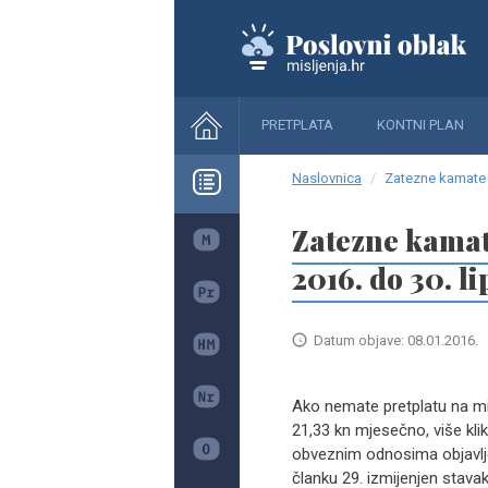
PRETPLATA
KONTNI PLAN
Naslovnica
Zatezne kamate z
Zatezne kamate
2016. do 30. li
Datum objave: 08.01.2016.
Ako nemate pretplatu na misl
21,33 kn mjesečno, više k
obveznim odnosima objavlje
članku 29. izmijenjen stava