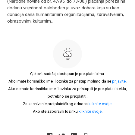
(Narodne novine od br. 47/95. do 73/00.) plaćanja poreza na
dodanu vrijednost oslobođen je uvoz dobara koja su kao
donacija dana humanitarnim organizacijama, zdravstvenim,
obrazovnim, kulturnim..
Cjelovit sadržaj dostupan je pretplatnicima.
Ako imate korisničko ime i lozinku za pristup molimo da se
prijavite
.
Ako nemate korisničko ime i lozinku za pristup ili je pretplata istekla,
potrebno se pretplatiti.
Za zasnivanje pretplatničkog odnosa
kliknite ovdje
.
Ako ste zaboravili lozinku
kliknite ovdje
.