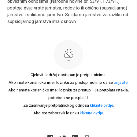
obveznim odnosima (Narodne novine br. 53/91. i 73/91.)
postoje dvije vrste jamstva, redovito ili obično (supsidijarno)
jamstvo i solidarno jamstvo. Solidarno jamstvo za razliku od
supsidijarnog jamstva ima osnovn..
Cjelovit sadržaj dostupan je pretplatnicima.
Ako imate korisničko ime i lozinku za pristup molimo da se
prijavite
.
Ako nemate korisničko ime i lozinku za pristup ili je pretplata istekla,
potrebno se pretplatiti.
Za zasnivanje pretplatničkog odnosa
kliknite ovdje
.
Ako ste zaboravili lozinku
kliknite ovdje
.