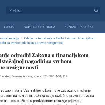
FORUM
NAPREDNA PRETRAGA
KONTAKT I PODRŠKA
rstva financija
Zahtjev za tumačenje odredbi Zakona o financijskom
odbi sa svrhom otklanjanja pravne nesigurnosti
enje odredbi Zakona o financijskom
dstečajnoj nagodbi sa svrhom
ne nesigurnosti
Davatelj: Porezna uprava, Klasa: 423-08/1 4-01/132
red zaprimila je Vas zahtjev u kojemu je zatraženo mišljenje
im pravom na nekretnini dužnika svoje razlučno pravo i pravo na
ine ako istu tražbinu u predviđenom roku nije prijavio u