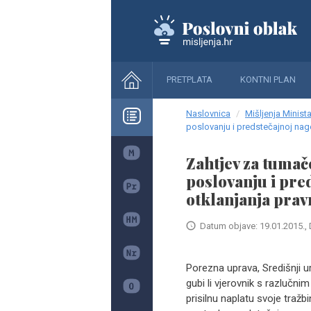
PRETPLATA
KONTNI PLAN
Naslovnica
Mišljenja Minista
poslovanju i predstečajnoj nag
Zahtjev za tumač
poslovanju i pre
otklanjanja prav
Datum objave: 19.01.2015., 
Porezna uprava, Središnji u
gubi li vjerovnik s razlučn
prisilnu naplatu svoje tražb