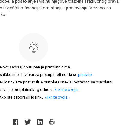
be, a postojanje i visinu njegove tražbine i razlučnog prava
om izvješću o financijskom stanju i poslovanju. Vezano za
ku..
elovit sadržaj dostupan je pretplatnicima.
sničko ime i lozinku za pristup molimo da se
prijavite
.
lozinku za pristup ili je pretplata istekla, potrebno se pretplatiti.
nivanje pretplatničkog odnosa
kliknite ovdje
.
Ako ste zaboravili lozinku
kliknite ovdje
.