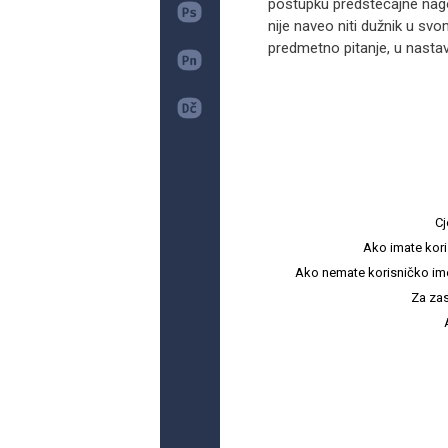
postupku predstečajne nagod
nije naveo niti dužnik u sv
predmetno pitanje, u nastav
Cj
Ako imate kori
Ako nemate korisničko ime i 
Za zas