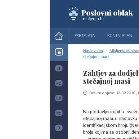
PRETPLATA
KONTNI PLAN
Naslovnica
Mišljenja Minista
stečajnoj masi
Zahtjev za dodje
stečajnoj masi
Datum objave: 13.09.2010., 
Na postavljeni upit u svezi 
stečajnoj masi, u nastavk
identifikacijskom broju (Na
broja kojima se osobni identi