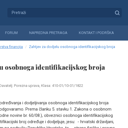
FORUM
NAPREDNA PRETRAGA
KONTAKT I PODRŠKA
rstva financija
Zahtjev za dodjelu osobnoga identifikacijskog broja
lu osobnoga identifikacijskog broja
Davatelj: Porezna uprava, Klasa: 410-01/10-01/1822
određivanja i dodjeljivanja osobnoga identifikacijskog broja
u odgovaramo. Prema članku 5. stavku 1. Zakona o osobnom
rodne novine br. 60/08.), obveznici osobnoga identifikacijskog
fikacijski broj određuje i dodjeljuje, jesu: - hrvatski državljani,