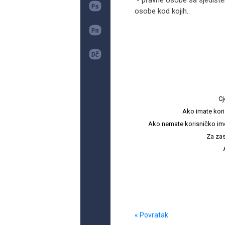
- pravne osobe sa sjedištem
osobe kod kojih..
Cj
Ako imate kori
Ako nemate korisničko ime i 
Za zas
« Povratak