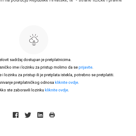
 na području Republike Hrvatske, te - strane fizičke i pravne
elovit sadržaj dostupan je pretplatnicima.
sničko ime i lozinku za pristup molimo da se
prijavite
.
lozinku za pristup ili je pretplata istekla, potrebno se pretplatiti.
nivanje pretplatničkog odnosa
kliknite ovdje
.
Ako ste zaboravili lozinku
kliknite ovdje
.