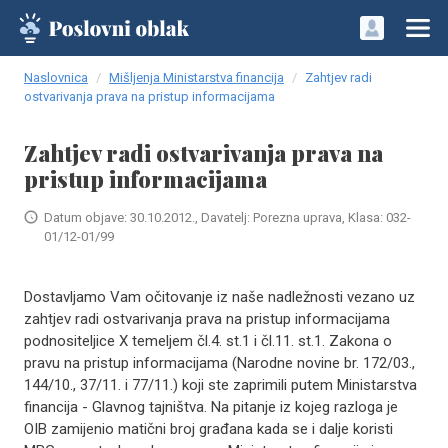
Naslovnica
Mišljenja Ministarstva financija
Zahtjev radi
ostvarivanja prava na pristup informacijama
Zahtjev radi ostvarivanja prava na
pristup informacijama
Datum objave: 30.10.2012., Davatelj: Porezna uprava, Klasa: 032-
01/12-01/99
Dostavljamo Vam očitovanje iz naše nadležnosti vezano uz
zahtjev radi ostvarivanja prava na pristup informacijama
podnositeljice X temeljem čl.4. st.1 i čl.11. st.1. Zakona o
pravu na pristup informacijama (Narodne novine br. 172/03.,
144/10., 37/11. i 77/11.) koji ste zaprimili putem Ministarstva
financija - Glavnog tajništva. Na pitanje iz kojeg razloga je
OIB zamijenio matični broj građana kada se i dalje koristi