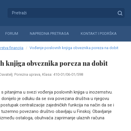
FORUM
NAPREDNA PRETRAGA
KONTAKT I PODRŠKA
rstva financija
Vođenje poslovnih knjiga obveznika poreza na dobit
h knjiga obveznika poreza na dobit
Davatelj: Porezna uprava, Klasa: 410-01/06-01/598
 s pitanjima u svezi vođenja poslovnih knjiga u inozemstvu.
 donijelo je odluku da se sva povezana društva u njegovu
u postupak centralizacije zajedničkih funkcija na način da se i
 tuzemno povezano društvo obavljaju u Finskoj. Obavljanje
 između ostaloga, obuhvaća zaprimanje ulaznih računa