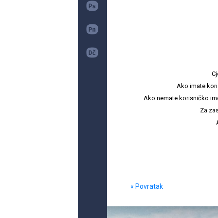
Cj
Ako imate kori
Ako nemate korisničko ime i 
Za zas
« Povratak