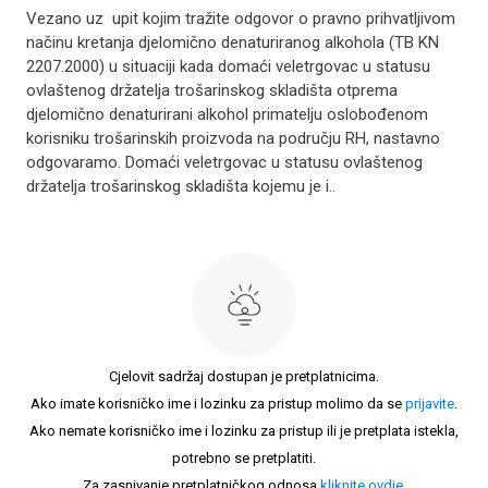
Vezano uz upit kojim tražite odgovor o pravno prihvatljivom
načinu kretanja djelomično denaturiranog alkohola (TB KN
2207.2000) u situaciji kada domaći veletrgovac u statusu
ovlaštenog držatelja trošarinskog skladišta otprema
djelomično denaturirani alkohol primatelju oslobođenom
korisniku trošarinskih proizvoda na području RH, nastavno
odgovaramo. Domaći veletrgovac u statusu ovlaštenog
držatelja trošarinskog skladišta kojemu je i..
Cjelovit sadržaj dostupan je pretplatnicima.
Ako imate korisničko ime i lozinku za pristup molimo da se
prijavite
.
Ako nemate korisničko ime i lozinku za pristup ili je pretplata istekla,
potrebno se pretplatiti.
Za zasnivanje pretplatničkog odnosa
kliknite ovdje
.