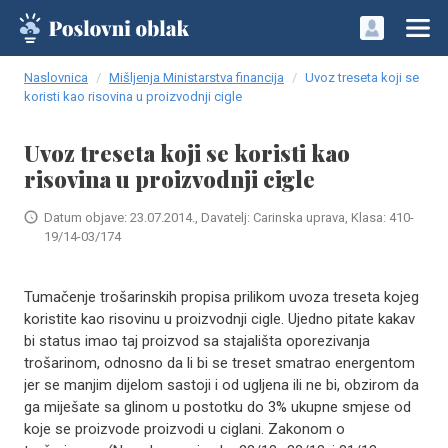
Naslovnica
Mišljenja Ministarstva financija
Uvoz treseta koji se
koristi kao risovina u proizvodnji cigle
Uvoz treseta koji se koristi kao
risovina u proizvodnji cigle
Datum objave: 23.07.2014., Davatelj: Carinska uprava, Klasa: 410-
19/14-03/174
Tumačenje trošarinskih propisa prilikom uvoza treseta kojeg
koristite kao risovinu u proizvodnji cigle. Ujedno pitate kakav
bi status imao taj proizvod sa stajališta oporezivanja
trošarinom, odnosno da li bi se treset smatrao energentom
jer se manjim dijelom sastoji i od ugljena ili ne bi, obzirom da
ga miješate sa glinom u postotku do 3% ukupne smjese od
koje se proizvode proizvodi u ciglani. Zakonom o