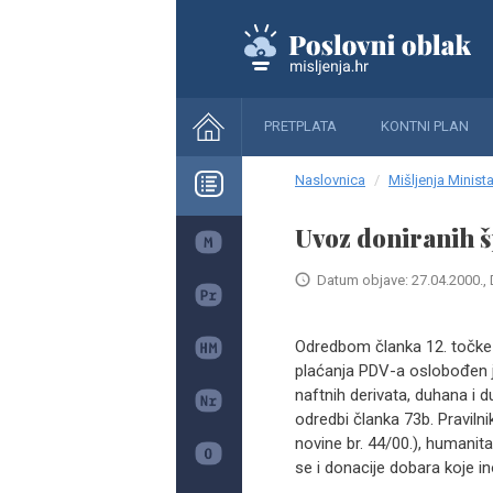
PRETPLATA
KONTNI PLAN
Naslovnica
Mišljenja Minista
Uvoz doniranih š
Datum objave: 27.04.2000., 
Odredbom članka 12. točke 
plaćanja PDV-a oslobođen j
naftnih derivata, duhana i 
odredbi članka 73b. Pravil
novine br. 44/00.), humani
se i donacije dobara koje i