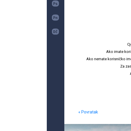
Cj
Ako imate kori
Ako nemate korisničko ime i 
Za zas
« Povratak