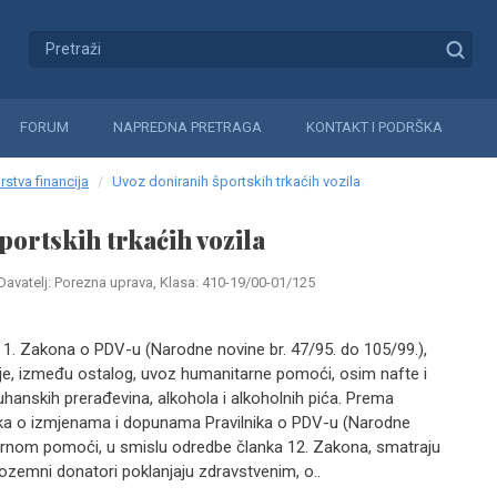
FORUM
NAPREDNA PRETRAGA
KONTAKT I PODRŠKA
rstva financija
Uvoz doniranih športskih trkaćih vozila
portskih trkaćih vozila
Davatelj: Porezna uprava, Klasa: 410-19/00-01/125
1. Zakona o PDV-u (Narodne novine br. 47/95. do 105/99.),
e, između ostalog, uvoz humanitarne pomoći, osim nafte i
duhanskih prerađevina, alkohola i alkoholnih pića. Prema
nika o izmjenama i dopunama Pravilnika o PDV-u (Narodne
tarnom pomoći, u smislu odredbe članka 12. Zakona, smatraju
nozemni donatori poklanjaju zdravstvenim, o..