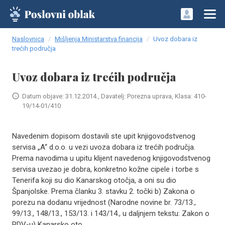
Naslovnica
Mišljenja Ministarstva financija
Uvoz dobara iz
trećih područja
Uvoz dobara iz trećih područja
Datum objave: 31.12.2014., Davatelj: Porezna uprava, Klasa: 410-
19/14-01/410
Navedenim dopisom dostavili ste upit knjigovodstvenog
servisa „A“ d.o.o. u vezi uvoza dobara iz trećih područja.
Prema navodima u upitu klijent navedenog knjigovodstvenog
servisa uvezao je dobra, konkretno kožne cipele i torbe s
Tenerifa koji su dio Kanarskog otočja, a oni su dio
Španjolske. Prema članku 3. stavku 2. točki b) Zakona o
porezu na dodanu vrijednost (Narodne novine br. 73/13.,
99/13., 148/13., 153/13. i 143/14., u daljnjem tekstu: Zakon o
PDV-u) Kanarsko oto..