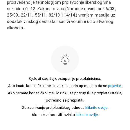
proizvedeno je tehnologijom proizvodnje likerskog vina
sukladno čl. 12. Zakona o vinu (Narodne novine br. 96/03.,
25/09., 22/11., 55/11., 82/13. i 14/14.) vrenjem masulja uz
dodatak vinskog destilata i sadrži volumni udio stvarnog
alkohola ..
Cjelovit sadržaj dostupan je pretplatnicima.
Ako imate korisničko ime i lozinku za pristup molimo da se
prijavite
.
Ako nemate korisničko ime i lozinku za pristup ili je pretplata istekla,
potrebno se pretplatiti.
Za zasnivanje pretplatničkog odnosa
kliknite ovdje
.
Ako ste zaboravili lozinku
kliknite ovdje
.