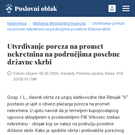
Naslovnica
Mišljenja Ministarstva financija
Utvrđivanje poreza
na promet nekretnina na područjima posebne državne skrbi
Utvrđivanje poreza na promet
nekretnina na područjima posebne
državne skrbi
Datum objave: 03.03.2004., Davatelj: Porezna uprava, Klasa: 410-
20/03-01/188
Gosp. I. L., vlasnik obrta za uzgoj slatkovodne ribe Ribnjak "V."
postavio je upit o obvezi plaćanja poreza na promet
nekretnina. U upitu navodi da je temeljem kupoprodajnog
ugovora sklopljenim s prodavateljem PIK Vrbovec stekao
nekretninu - ribnjak koji se nalazi na području posebne
državne skrbi. Kako je sjedište obrta i prebivalište poreznog