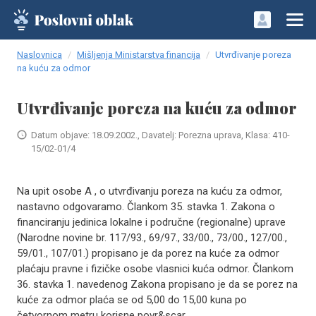
Naslovnica
Mišljenja Ministarstva financija
Utvrđivanje poreza
na kuću za odmor
Utvrđivanje poreza na kuću za odmor
Datum objave: 18.09.2002., Davatelj: Porezna uprava, Klasa: 410-
15/02-01/4
Na upit osobe A , o utvrđivanju poreza na kuću za odmor,
nastavno odgovaramo. Člankom 35. stavka 1. Zakona o
financiranju jedinica lokalne i područne (regionalne) uprave
(Narodne novine br. 117/93., 69/97., 33/00., 73/00., 127/00.,
59/01., 107/01.) propisano je da porez na kuće za odmor
plaćaju pravne i fizičke osobe vlasnici kuća odmor. Člankom
36. stavka 1. navedenog Zakona propisano je da se porez na
kuće za odmor plaća se od 5,00 do 15,00 kuna po
četvornom metru korisne povr&scar..