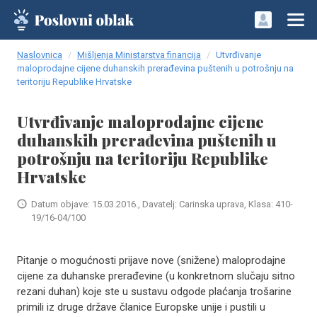
Naslovnica
Mišljenja Ministarstva financija
Utvrđivanje
maloprodajne cijene duhanskih prerađevina puštenih u potrošnju na
terito­riju Republike Hrvatske
Utvrđivanje maloprodajne cijene
duhanskih prerađevina puštenih u
potrošnju na terito­riju Republike
Hrvatske
Datum objave: 15.03.2016., Davatelj: Carinska uprava, Klasa: 410-
19/16-04/100
Pitanje o mogućnosti prijave nove (snižene) malopro­dajne
cijene za duhanske prerađevine (u konkretnom slučaju sitno
rezani duhan) koje ste u sustavu odgode pla­ćanja trošarine
primili iz druge države članice Europske unije i pustili u