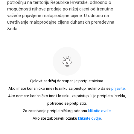
potrošnju na teritoriju Republike Hrvat­ske, odnosno o
mogućnosti njihove prodaje po nižoj cijeni od trenutno
važeće prijavljene maloprodajne cijene. U odnosu na
utvrđivanje maloprodajne cijene duhan­skih prerađevina
&nda..
Cjelovit sadržaj dostupan je pretplatnicima.
Ako imate korisničko ime i lozinku za pristup molimo da se
prijavite
.
Ako nemate korisničko ime i lozinku za pristup ili je pretplata istekla,
potrebno se pretplatiti.
Za zasnivanje pretplatničkog odnosa
kliknite ovdje
.
Ako ste zaboravili lozinku
kliknite ovdje
.