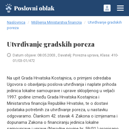
Naslovnica
Mišljenja Ministarstva financija
Utvrđivanje gradskih
poreza
Utvrđivanje gradskih poreza
Datum objave: 08.05.2003., Davatelj: Porezna uprava, Klasa: 410-
01/03-01/472
Na upit Grada Hrvatska Kostajnica, o primjeni odredaba
Ugovora o obavljanju poslova utvrđivanja i naplate prihoda
jedinica lokalne samouprave i uprave sklopljenog u veljači
1997. godine između Grada Hrvatska Kostajnica i
Ministarstva financija Republike Hrvatske, te o dostavi
podataka potrebnih za utvrđivanje poreza, u nastavku
odgovaramo. Člankom 42. stavak 4. Zakona o izmjenama i
dopunama Zakona o financiranju jedinica lokalne
samouprave i uprave (Narodne novine br. 59/01.) propisano