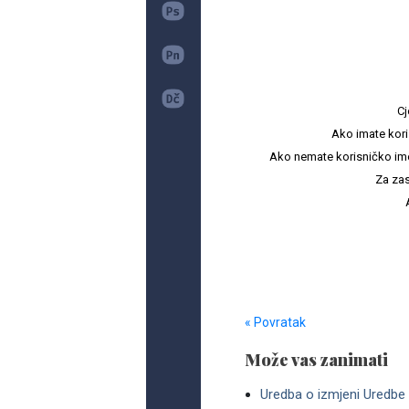
Cj
Ako imate kori
Ako nemate korisničko ime i 
Za zas
« Povratak
Može vas zanimati
Uredba o izmjeni Uredbe o