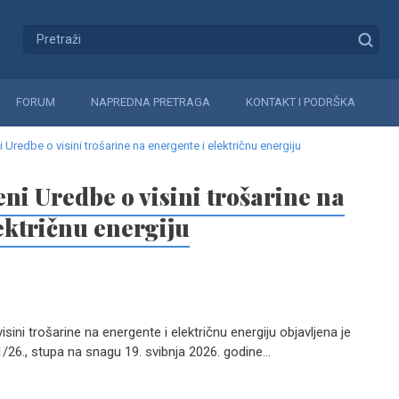
FORUM
NAPREDNA PRETRAGA
KONTAKT I PODRŠKA
 Uredbe o visini trošarine na energente i električnu energiju
ni Uredbe o visini trošarine na
ektričnu energiju
sini trošarine na energente i električnu energiju objavljena je
26., stupa na snagu 19. svibnja 2026. godine...