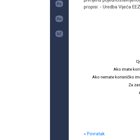
primjenu pojednostavnjeno
propisi: - Uredba Vijeća EE
Cj
Ako imate kori
Ako nemate korisničko ime i 
Za zas
« Povratak