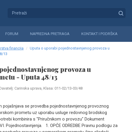
FORUM
NAPREDNA PRETRAGA
KONTAKT I PODRŠKA
rstva financija
Uputa o uporabi pojednostavnjenog provoza u
8/13
 pojednostavnjenog provoza u
etu - Uputa 48/13
Davatelj: Carinska uprava, Klasa: 011-02/13-03/48
pojašnjava se provedba pojednostavnjenog provoznog
orskom prometu uz uporabu usluge redovnog brodskog
potrebi kombinira s "Priručnikom o provozu" Dokument
VI. Pojednostavnjenja. 1. OPĆE ODREDBE Pravnu podlogu za