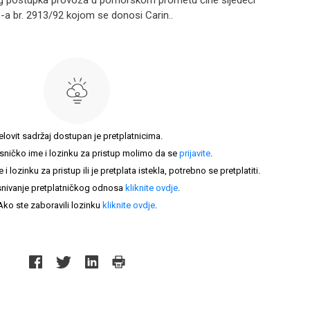
g postupka provoza u pomorskom prometu čine sljedeći
Z-a br. 2913/92 kojom se donosi Carin..
elovit sadržaj dostupan je pretplatnicima.
sničko ime i lozinku za pristup molimo da se
prijavite
.
lozinku za pristup ili je pretplata istekla, potrebno se pretplatiti.
nivanje pretplatničkog odnosa
kliknite ovdje
.
Ako ste zaboravili lozinku
kliknite ovdje
.