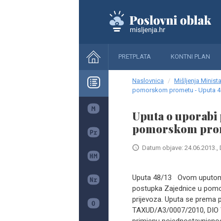
PRETPLATA
KONTNI PLAN
Naslovnica
Mišljenja Minista
pomorskom prometu - Uputa 4
Uputa o uporabi
pomorskom prom
Datum objave: 24.06.2013., 
Uputa 48/13 Ovom uputom 
postupka Zajednice u pom
prijevoza. Uputa se prema 
TAXUD/A3/0007/2010, DIO 