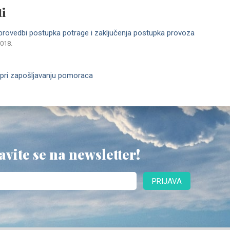
i
 provedbi postupka potrage i zaključenja postupka provoza
2018.
 pri zapošljavanju pomoraca
avite se na newsletter!
PRIJAVA