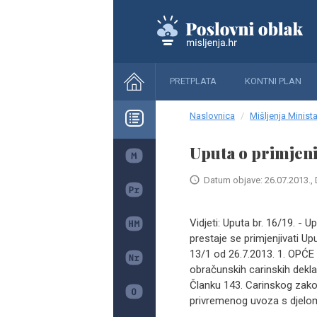
PRETPLATA
KONTNI PLAN
Naslovnica
Mišljenja Minista
Uputa o primjeni
Datum objave: 26.07.2013., 
Vidjeti: Uputa br. 16/19. - 
prestaje se primjenjivati U
13/1 od 26.7.2013. 1. OPĆ
obračunskih carinskih dekla
Članku 143. Carinskog zako
privremenog uvoza s djelo