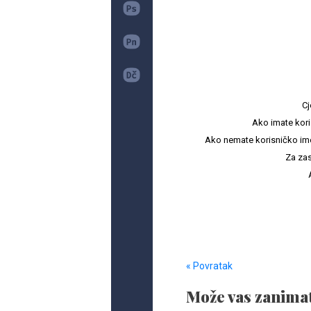
Cj
Ako imate kori
Ako nemate korisničko ime i 
Za zas
« Povratak
Može vas zanimat