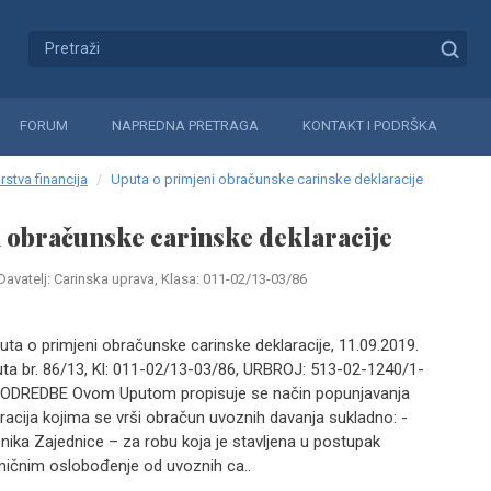
FORUM
NAPREDNA PRETRAGA
KONTAKT I PODRŠKA
rstva financija
Uputa o primjeni obračunske carinske deklaracije
 obračunske carinske deklaracije
Davatelj: Carinska uprava, Klasa: 011-02/13-03/86
Uputa o primjeni obračunske carinske deklaracije, 11.09.2019.
puta br. 86/13, Kl: 011-02/13-03/86, URBROJ: 513-02-1240/1-
E ODREDBE Ovom Uputom propisuje se način popunjavanja
racija kojima se vrši obračun uvoznih davanja sukladno: -
nika Zajednice – za robu koja je stavljena u postupak
mičnim oslobođenje od uvoznih ca..