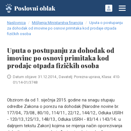
Naslovnica
Mišljenja Ministarstva financija
Uputa o postupanju
za dohodak od imovine po osnovi primitaka kod prodaje otpada
fizičkih osoba
Uputa o postupanju za dohodak od
imovine po osnovi primitaka kod
prodaje otpada fizičkih osoba
Datum objave: 31.12.2014., Davatelj: Porezna uprava, Klasa: 410-
01/14-01/3748
Obzirom da od 1. siječnja 2015. godine na snagu stupaju
odredbe Zakona o porezu na dohodak (Narodne novine br.
177/04., 73/08., 80/10., 114/11., 22/12., 144/12., Odluka USRH
- 120/13.,125/13., 148/13., Odluka USRH - 83/14. i 143/14.: u
daljnjem tekstu Zakon) kojima se mijenja način oporezivanja