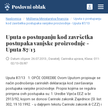
Naslovnica
Mišljenja Ministarstva financija
Uputa o postupanju
kod završetka postupaka vanjske proizvodnje - Uputa 87/13
Uputa o postupanju kod završetka
postupaka vanjske proizvodnje -
Uputa 87/13
Datum objave: 26.07.2013., Davatelj: Carinska uprava, Klasa: 011-
02/13-03/87
Uputa 87/13 1. OPĆE ODREDBE Ovom Uputom propisuje se
način podnošenja carinskih deklaracija kod završavanja
postupaka vanjske proizvodnje. Propisi kojima se regulira
primjena ovih postupaka su: 1. Uredbe Vijeća EEZ-a br.
2913/92, kojom se donosi Carinski zakonik Zajednice (Sl. list
302, 19.10.1992. - u daljnjem tekstu Carinski zakonik ili CZZ) i