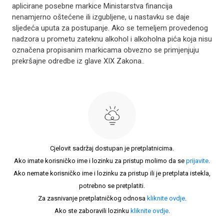
aplicirane posebne markice Ministarstva financija
nenamjerno oštećene ili izgubljene, u nastavku se daje
sljedeća uputa za postupanje. Ako se temeljem provedenog
nadzora u prometu zateknu alkohol i alkoholna pića koja nisu
označena propisanim markicama obvezno se primjenjuju
prekršajne odredbe iz glave XIX Zakona..
Cjelovit sadržaj dostupan je pretplatnicima.
Ako imate korisničko ime i lozinku za pristup molimo da se
prijavite
.
Ako nemate korisničko ime i lozinku za pristup ili je pretplata istekla,
potrebno se pretplatiti.
Za zasnivanje pretplatničkog odnosa
kliknite ovdje
.
Ako ste zaboravili lozinku
kliknite ovdje
.