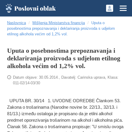
Naslovnica
Mišljenja Ministarstva financija
Uputa o
posebnostima prepoznavanja i deklariranja proizvoda s udjelom
etilnog alkohola većim od 1,2% vol.
Uputa o posebnostima prepoznavanja i
deklariranja proizvoda s udjelom etilnog
alkohola većim od 1,2% vol.
Datum objave: 30.05.2014., Davatelj: Carinska uprava, Klasa:
011-02/14-03/30
UPUTA BR. 30/14 1. UVODNE ODREDBE Člankom 53.
Zakona o trošarinama (Narodne novine br. 22/13., 32/13. i
81/13.) između ostaloga je propisano da je etilni alkohol
predmet oporezivanja trošarinom na alkohol i alkoholna pića.
Članak 58. Zakona o trošarinama propisuje: "U smislu ovoga